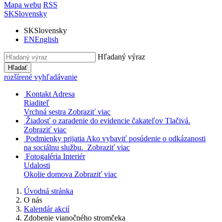
Mapa webu
RSS
SK
Slovensky
SK
Slovensky
EN
English
Hľadaný výraz
Hľadať
rozšírené vyhľadávanie
Kontakt
Adresa
Riaditeľ
Vrchná sestra
Zobraziť viac
Žiadosť o zaradenie do evidencie čakateľov
Tlačivá.
Zobraziť viac
Podmienky prijatia
Ako vybaviť posúdenie o odkázanosti
na sociálnu službu.
Zobraziť viac
Fotogaléria
Interiér
Udalosti
Okolie domova
Zobraziť viac
Úvodná stránka
O nás
Kalendár akcií
Zdobenie vianočného stromčeka