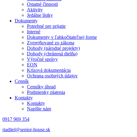
Ostatné činnosti
Aktivity
Jedálne lístky
Dokumenty
Potrebné pre prijatie
Interné
Dokumenty v ľahkočitateľnej forme
Zverejňované zo zákona
Dohody (národné projekty)
Dohody (chránená dielňa)
Výročné správy
EON
Krízová dokumentácia
Ochrana osobných údajov
Cenník
Cenníky úhrad
Podmienky platenia
Kontakty
Kontakty
Napíšte nám
0917 969 354
riaditel@senior-house.sk