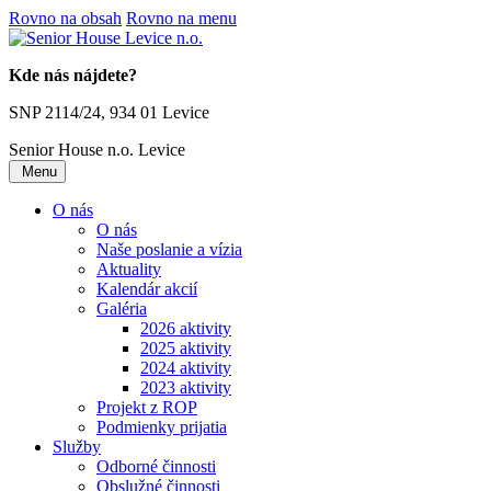
Rovno na obsah
Rovno na menu
Kde nás nájdete?
SNP 2114/24, 934 01 Levice
Senior House n.o.
Levice
Menu
O nás
O nás
Naše poslanie a vízia
Aktuality
Kalendár akcií
Galéria
2026 aktivity
2025 aktivity
2024 aktivity
2023 aktivity
Projekt z ROP
Podmienky prijatia
Služby
Odborné činnosti
Obslužné činnosti