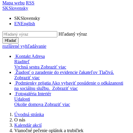
Mapa webu
RSS
SK
Slovensky
SK
Slovensky
EN
English
Hľadaný výraz
Hľadať
rozšírené vyhľadávanie
Kontakt
Adresa
Riaditeľ
Vrchná sestra
Zobraziť viac
Žiadosť o zaradenie do evidencie čakateľov
Tlačivá.
Zobraziť viac
Podmienky prijatia
Ako vybaviť posúdenie o odkázanosti
na sociálnu službu.
Zobraziť viac
Fotogaléria
Interiér
Udalosti
Okolie domova
Zobraziť viac
Úvodná stránka
O nás
Kalendár akcií
Vianočné pečenie oplátok a trubičiek