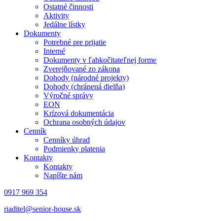
Ostatné činnosti
Aktivity
Jedálne lístky
Dokumenty
Potrebné pre prijatie
Interné
Dokumenty v ľahkočitateľnej forme
Zverejňované zo zákona
Dohody (národné projekty)
Dohody (chránená dielňa)
Výročné správy
EON
Krízová dokumentácia
Ochrana osobných údajov
Cenník
Cenníky úhrad
Podmienky platenia
Kontakty
Kontakty
Napíšte nám
0917 969 354
riaditel@senior-house.sk