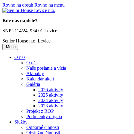
Rovno na obsah
Rovno na menu
Kde nás nájdete?
SNP 2114/24, 934 01 Levice
Senior House n.o.
Levice
Menu
O nás
O nás
Naše poslanie a vízia
Aktuality
Kalendár akcií
Galéria
2026 aktivity
2025 aktivity
2024 aktivity
2023 aktivity
Projekt z ROP
Podmienky prijatia
Služby
Odborné činnosti
Obslužné činnosti