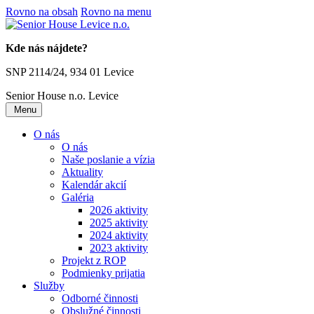
Rovno na obsah
Rovno na menu
Kde nás nájdete?
SNP 2114/24, 934 01 Levice
Senior House n.o.
Levice
Menu
O nás
O nás
Naše poslanie a vízia
Aktuality
Kalendár akcií
Galéria
2026 aktivity
2025 aktivity
2024 aktivity
2023 aktivity
Projekt z ROP
Podmienky prijatia
Služby
Odborné činnosti
Obslužné činnosti