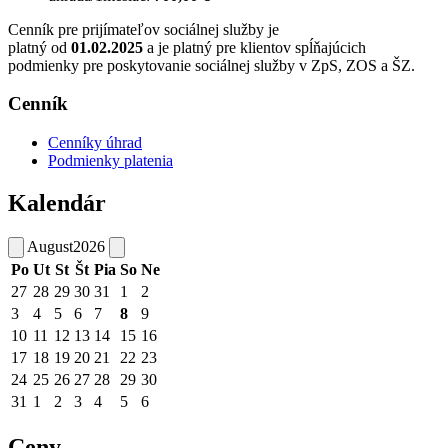
Cenník pre prijímateľov sociálnej služby je
platný od
01.02.2025
a je platný pre klientov spĺňajúcich
podmienky pre poskytovanie sociálnej služby v ZpS, ZOS a ŠZ.
Cenník
Cenníky úhrad
Podmienky platenia
Kalendár
August
2026
Po
Ut
St
Št
Pia
So
Ne
27
28
29
30
31
1
2
3
4
5
6
7
8
9
10
11
12
13
14
15
16
17
18
19
20
21
22
23
24
25
26
27
28
29
30
31
1
2
3
4
5
6
Ceny