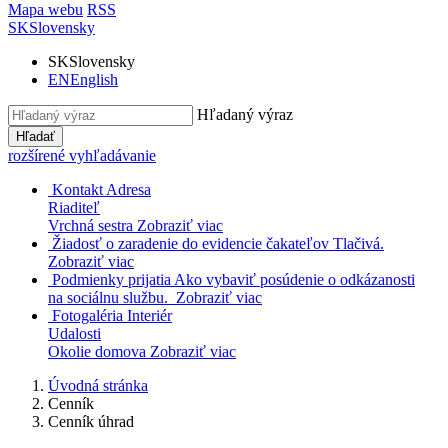
Mapa webu
RSS
SK
Slovensky
SK
Slovensky
EN
English
Hľadaný výraz
Hľadať
rozšírené vyhľadávanie
Kontakt
Adresa
Riaditeľ
Vrchná sestra
Zobraziť viac
Žiadosť o zaradenie do evidencie čakateľov
Tlačivá.
Zobraziť viac
Podmienky prijatia
Ako vybaviť posúdenie o odkázanosti
na sociálnu službu.
Zobraziť viac
Fotogaléria
Interiér
Udalosti
Okolie domova
Zobraziť viac
Úvodná stránka
Cenník
Cenník úhrad