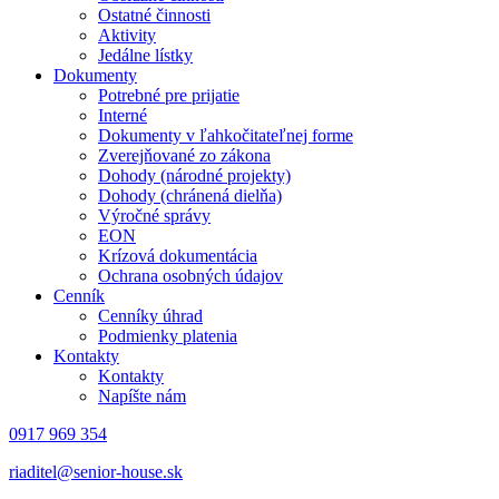
Ostatné činnosti
Aktivity
Jedálne lístky
Dokumenty
Potrebné pre prijatie
Interné
Dokumenty v ľahkočitateľnej forme
Zverejňované zo zákona
Dohody (národné projekty)
Dohody (chránená dielňa)
Výročné správy
EON
Krízová dokumentácia
Ochrana osobných údajov
Cenník
Cenníky úhrad
Podmienky platenia
Kontakty
Kontakty
Napíšte nám
0917 969 354
riaditel@senior-house.sk