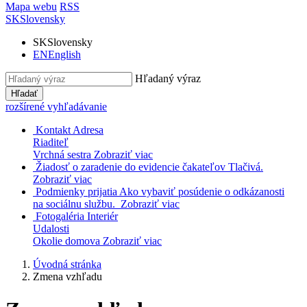
Mapa webu
RSS
SK
Slovensky
SK
Slovensky
EN
English
Hľadaný výraz
Hľadať
rozšírené vyhľadávanie
Kontakt
Adresa
Riaditeľ
Vrchná sestra
Zobraziť viac
Žiadosť o zaradenie do evidencie čakateľov
Tlačivá.
Zobraziť viac
Podmienky prijatia
Ako vybaviť posúdenie o odkázanosti
na sociálnu službu.
Zobraziť viac
Fotogaléria
Interiér
Udalosti
Okolie domova
Zobraziť viac
Úvodná stránka
Zmena vzhľadu