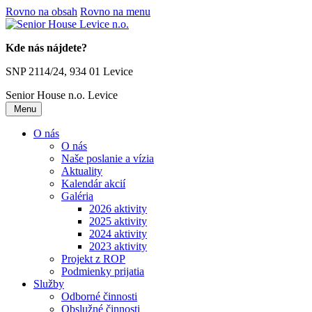
Rovno na obsah
Rovno na menu
Kde nás nájdete?
SNP 2114/24, 934 01 Levice
Senior House n.o.
Levice
Menu
O nás
O nás
Naše poslanie a vízia
Aktuality
Kalendár akcií
Galéria
2026 aktivity
2025 aktivity
2024 aktivity
2023 aktivity
Projekt z ROP
Podmienky prijatia
Služby
Odborné činnosti
Obslužné činnosti