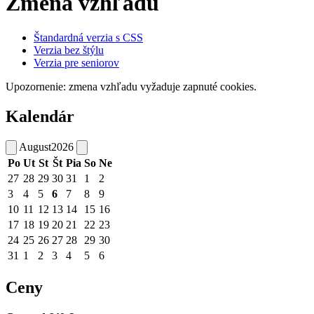
Zmena vzhľadu
Štandardná verzia s CSS
Verzia bez štýlu
Verzia pre seniorov
Upozornenie: zmena vzhľadu vyžaduje zapnuté cookies.
Kalendár
August
2026
Po
Ut
St
Št
Pia
So
Ne
27
28
29
30
31
1
2
3
4
5
6
7
8
9
10
11
12
13
14
15
16
17
18
19
20
21
22
23
24
25
26
27
28
29
30
31
1
2
3
4
5
6
Ceny