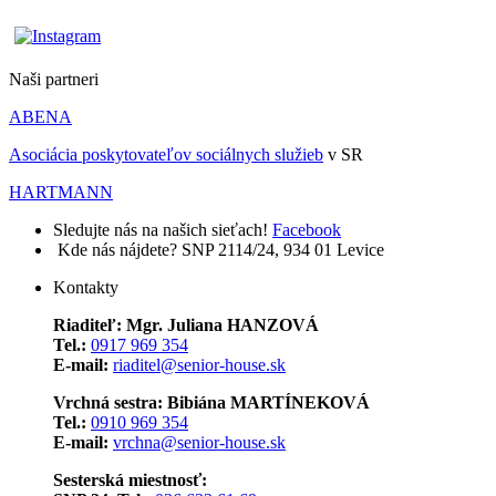
Naši partneri
ABENA
Asociácia poskytovateľov sociálnych služieb
v SR
HARTMANN
Sledujte nás na našich sieťach!
Facebook
Kde nás nájdete?
SNP 2114/24, 934 01 Levice
Kontakty
Riaditeľ: Mgr. Juliana HANZOVÁ
Tel.:
0917 969 354
E-mail:
riaditel@senior-house.sk
Vrchná sestra: Bibiána MARTÍNEKOVÁ
Tel.:
0910 969 354
E-mail:
vrchna@senior-house.sk
Sesterská miestnosť: