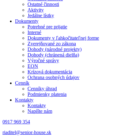
Ostatné činnosti
Aktivity
Jedálne lístky
Dokumenty
Potrebné pre prijatie
Interné
Dokumenty v ľahkočitateľnej forme
Zverejňované zo zákona
Dohody (národné projekty)
Dohody (chránená dielňa)
Výročné správy
EON
Krízová dokumentácia
Ochrana osobných údajov
Cenník
Cenníky úhrad
Podmienky platenia
Kontakty
Kontakty
Napíšte nám
0917 969 354
riaditel@senior-house.sk